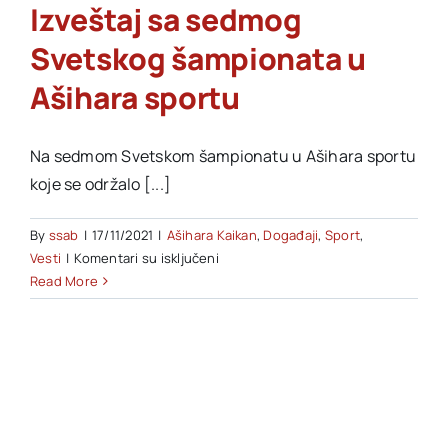
Izveštaj sa sedmog
Svetskog šampionata u
Akti SSAB
Ašihara sportu
Kontakt
Na sedmom Svetskom šampionatu u Ašihara sportu
koje se održalo [...]
By
ssab
|
17/11/2021
|
Ašihara Kaikan
,
Događaji
,
Sport
,
na
Vesti
|
Komentari su isključeni
Izveštaj
Read More
sa
sedmog
Svetskog
šampionata
u
Ašihara
sportu