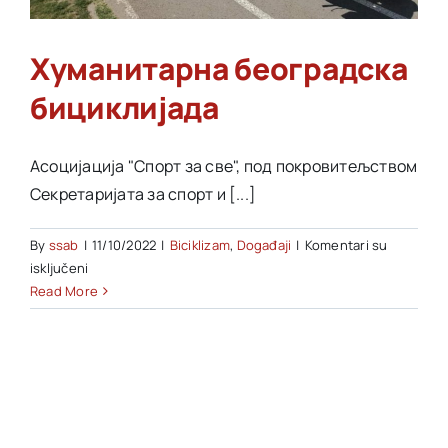
Akti SSAB
Хуманитарна београдска
бициклијада
Kontakt
Асоцијација "Спорт за све", под покровитељством
Секретаријата за спорт и [...]
By
ssab
|
11/10/2022
|
Biciklizam
,
Događaji
|
Komentari su
na
isključeni
Хуманитарна
Read More
београдска
бициклијада