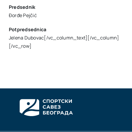
Predsednik
Đorđe Pejčić
Akti SSAB
Potpredsednica
Kontakt
Jelena Dubovac[/vc_column_text][/vc_column]
[/vc_row]