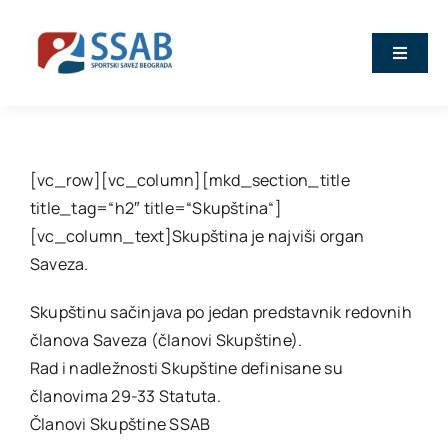
Skip
to
Toggle
content
Naviga
Vesti
O nama
[vc_row][vc_column][mkd_section_title
title_tag=“h2″ title=“Skupština“]
[vc_column_text]Skupština je najviši organ
Sport
Saveza.
Kalendar
Skupštinu sačinjava po jedan predstavnik redovnih
članova Saveza (članovi Skupštine).
Rad i nadležnosti Skupštine definisane su
Članovi
članovima 29-33 Statuta.
Članovi Skupštine SSAB
Stručna predavanja