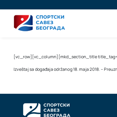
Skip
to
content
[vc_row][vc_column][mkd_section_title title_tag=“
Izveštaj sa događaja održanog 18. maja 2018. – Preu