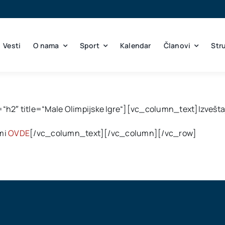
Vesti
O nama
Sport
Kalendar
Članovi
Str
h2″ title=“Male Olimpijske Igre“][vc_column_text]Izvešta
zmi
OVDE
[/vc_column_text][/vc_column][/vc_row]