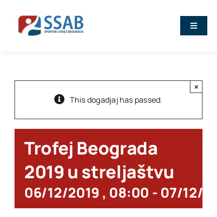
Skip
to
Toggle
content
Naviga
Vesti
O nama
×
This dogadjaj has passed.
Sport
Trofej Beograda
Kalendar
2019 u streljaštvu
Članovi
06/12/2019 , 08:00
-
07/12/20
Stručna predavanja