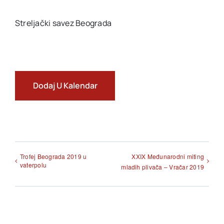
Streljački savez Beograda
Akti SSAB
Kontakt
Dodaj U Kalendar
Trofej Beograda 2019 u
XXIX Međunarodni miting
vaterpolu
mladih plivača – Vračar 2019