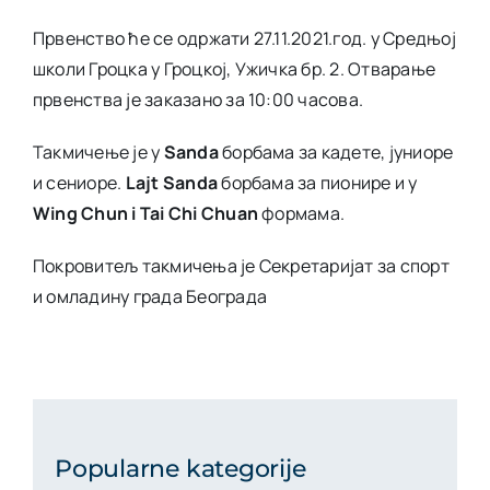
Првенство ће се одржати 27.11.2021.год. у Средњој
школи Гроцка у Гроцкој, Ужичка бр. 2. Отварање
првенства је заказано за 10:00 часова.
Такмичење је у
Sanda
борбама за кадете, јуниоре
и сениоре.
Lajt Sanda
борбама за пионире и у
Wing Chun i Tai Chi Chuan
формама.
Покровитељ такмичења је Секретаријат за спорт
и омладину града Београда
Popularne kategorije