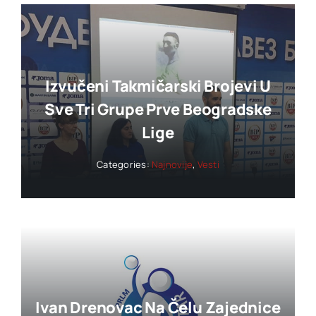
Izvučeni Takmičarski Brojevi U
Sve Tri Grupe Prve Beogradske
Lige
Categories:
Najnovije
,
Vesti
Ivan Drenovac Na Čelu Zajednice