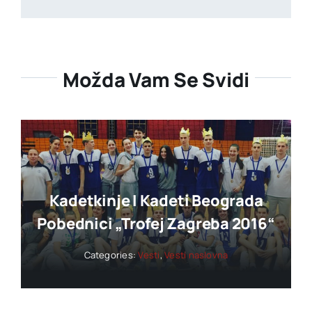
Možda Vam Se Svidi
Kadetkinje I Kadeti Beograda
Pobednici „trofej Zagreba 2016“
Categories:
Vesti
,
Vesti naslovna