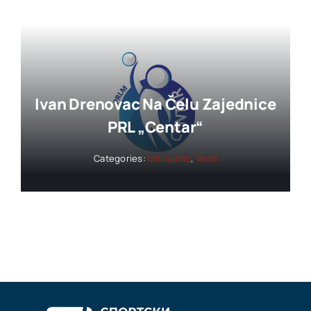
Ivan Drenovac Na Čelu Zajednice
PRL „Centar“
Categories:
Izdvajamo
,
Vesti