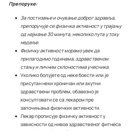
Препоруке:
За постизање и очување доброг здравља,
препоручује се физичка активност у трајању
од најмање 30 минута, неколико пута у току
недеље.
Физичку активност морамо увек да
прилагодимо годинама, здравственом
стању и личним склоностима учесника.
Уколико болујете од неке боести или је
присутан неки хроничан или акутни
здравствени проблем, обавезно је
консултовати се са лекаром пре
започињања физичких активности.
Лекар прописује физичку активност у
зависности од нивоа здравственог фитнеса