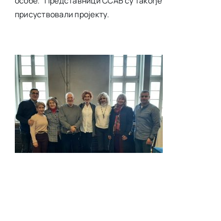
особе.“ Представници ССАБ су такође
присуствовали пројекту.