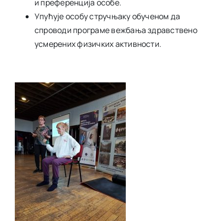
и преференција особе.
Упућује особу стручњаку обученом да
спроводи програме вежбања здравствено
усмерених физичких активности.