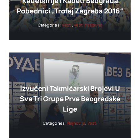
Kadetkinje I Kadeti Beograda
Pobednici „trofej Zagreba 2016“
Categories:
Vesti
,
Vesti naslovna
Izvučeni Takmičarski Brojevi U
Sve Tri Grupe Prve Beogradske
Lige
Categories:
Najnovije
,
Vesti