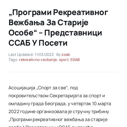
„Програми Рекреативног
Akti SSAB
Вежбања За Старије
Особе“ – Представници
Kontakt
ССАБ У Посети
Last Updated: 11/03/2022
By
ssab
Tags:
rekreativno vezbanje
,
sport
,
SSAB
Асоцијација „Спорт за све“, под
покровитељством Секретаријата за спорт и
омладину града Београда, у четвртак 10.марта
2022 године организовала је стручну трибину
„Програми рекреативног вежбања за старије