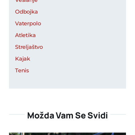
Veslanje
Odbojka
Vaterpolo
Atletika
Streljaštvo
Kajak
Tenis
Možda Vam Se Svidi