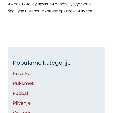
и медицине, су пружили савете, уз дељење
брошура и мерење крвног притиска и пулса.
Popularne kategorije
Košarka
Rukomet
Fudbal
Plivanje