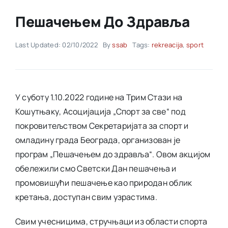
Пешачењем До Здравља
Akti SSAB
Last Updated: 02/10/2022
By
ssab
Tags:
rekreacija
,
sport
Kontakt
У суботу 1.10.2022 године на Трим Стази на
Кошутњаку, Асоцијација „Спорт за све“ под
покровитељством Секретаријата за спорт и
омладину града Београда, организован je
програм „Пешачењем до здравља“. Овом акцијом
обележили смо Светски Дан пешачења и
промовишући пешачење као природан облик
кретања, доступан свим узрастима.
Свим учесницима, стручњаци из области спорта