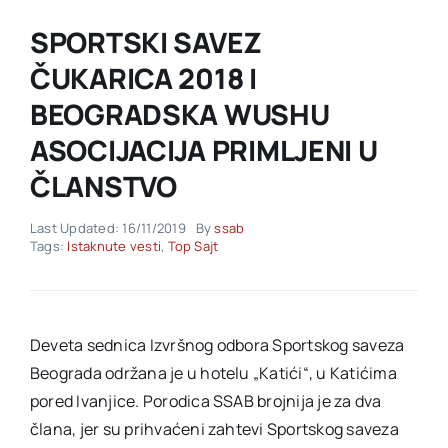
SPORTSKI SAVEZ
Akti SSAB
ČUKARICA 2018 I
BEOGRADSKA WUSHU
Kontakt
ASOCIJACIJA PRIMLJENI U
ČLANSTVO
Last Updated: 16/11/2019
By
ssab
Tags:
Istaknute vesti
,
Top Sajt
Deveta sednica Izvršnog odbora Sportskog saveza
Beograda održana je u hotelu „Katići“, u Katićima
pored Ivanjice. Porodica SSAB brojnija je za dva
člana, jer su prihvaćeni zahtevi Sportskog saveza