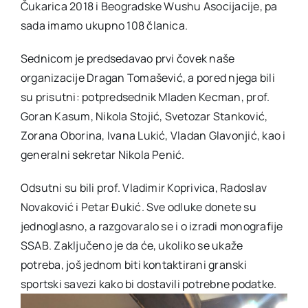
Čukarica 2018 i Beogradske Wushu Asocijacije, pa
sada imamo ukupno 108 članica.
Sednicom je predsedavao prvi čovek naše
organizacije Dragan Tomašević, a pored njega bili
su prisutni: potpredsednik Mladen Kecman, prof.
Goran Kasum, Nikola Stojić, Svetozar Stanković,
Zorana Oborina, Ivana Lukić, Vladan Glavonjić, kao i
generalni sekretar Nikola Penić.
Odsutni su bili prof. Vladimir Koprivica, Radoslav
Novaković i Petar Đukić. Sve odluke donete su
jednoglasno, a razgovaralo se i o izradi monografije
SSAB. Zaključeno je da će, ukoliko se ukaže
potreba, još jednom biti kontaktirani granski
sportski savezi kako bi dostavili potrebne podatke.