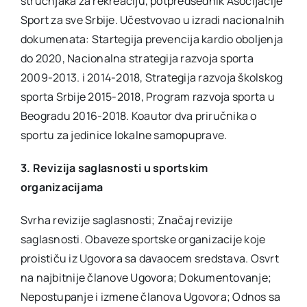
stručnjaka za rekreaciju, potpredsednik Asocijacije
Sport za sve Srbije. Učestvovao u izradi nacionalnih
dokumenata: Startegija prevencija kardio oboljenja
do 2020, Nacionalna strategija razvoja sporta
2009-2013. i 2014-2018, Strategija razvoja školskog
sporta Srbije 2015-2018, Program razvoja sporta u
Beogradu 2016-2018. Koautor dva priručnika o
sportu za jedinice lokalne samopuprave.
3. Revizija saglasnosti u sportskim
organizacijama
Svrha revizije saglasnosti; Značaj revizije
saglasnosti. Obaveze sportske organizacije koje
proističu iz Ugovora sa davaocem sredstava. Osvrt
na najbitnije članove Ugovora; Dokumentovanje;
Nepostupanje i izmene članova Ugovora; Odnos sa