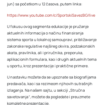
jun) sa početkom u 12 časova, putem linka:
https://www.youtube.com/c/SportskiSavezBG/live
U fokusu ovog segmenta edukacije je pružanje
aktuelnih informacija o načinu finansiranja
sistema sporta u lokalnoj samoupravi, približavanje
zakonske regulative najšireg okvira, podzakonskih
akata, pravilnika, ali i priručnika, preporuka,
aplikacionih formulara, kao i drugih aktuelnih tema
u sportu, kroz prezentacije i praktične primere.
U nastavku možete da se upoznate sa biografijama
predavača, kao i sa rezimeom njihovih sutrašnjih
izlaganja. Na našem sajtu, u sekciji „Stručna
savetovanja“, možete da pogledate i preuzmete
kompletne prezentacije.