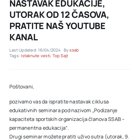
NASTAVAK EDUKACIJE,
UTORAK OD 12 ČASOVA,
Akti SSAB
PRATITE NAŠ YOUTUBE
KANAL
Kontakt
Last Updated: 16/04/2024
By
ssab
Tags:
Istaknute vesti
,
Top Sajt
Poštovani,
pozivamo vas da ispratite nastavak ciklusa
edukativnih seminara pod nazivom „Podizanje
kapaciteta sportskih organizacija članova SSAB –
permanentna edukacija“.
Drugi seminar možete pratiti uživo sutra (utorak, 9.