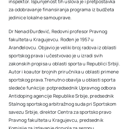
inspektor. Ispunjenost tih uslova je i pretpostavka
za odobravanje finansiranja programa iz budžeta
jedinice lokalne samouprave.
Dr Nenad Đurđević, Redovni profesor Pravnog
fakulteta u Kragujevcu. Rođen je 1957 u
Aranđelovcu. Objavio je veliki broj radova iz oblasti
sportskog prava i učestvovao je u izradi svih
zakonskih propisa u oblasti sporta u Republici Srbiji.
Autor i koautor brojnih priručnika u oblasti primene
sportskog prava.Trenutno obavlja u oblasti sporta
sledeće funkcije: potpredsednik Upravnog odbora
Antidoping agencije Republike Srbije, predsednik
Stalnog sportskog arbitražnog suda pri Sportskom
savezu Srbije, direktor Centra za sportsko pravo
Pravnog fakulteta u Kragujevcu, predsednik
Komisije za izdavanje dozvola za sezonu