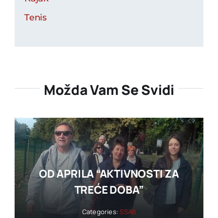
Tenis
Možda Vam Se Svidi
OD APRILA “AKTIVNOSTI ZA
TREĆE DOBA”
Categories:
SSAB