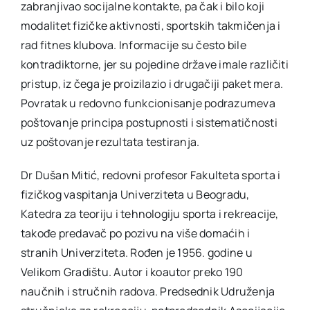
zabranjivao socijalne kontakte, pa čak i bilo koji
modalitet fizičke aktivnosti, sportskih takmičenja i
rad fitnes klubova. Informacije su često bile
kontradiktorne, jer su pojedine države imale različiti
pristup, iz čega je proizilazio i drugačiji paket mera.
Povratak u redovno funkcionisanje podrazumeva
poštovanje principa postupnosti i sistematičnosti
uz poštovanje rezultata testiranja.
Dr Dušan Mitić, redovni profesor Fakulteta sporta i
fizičkog vaspitanja Univerziteta u Beogradu,
Katedra za teoriju i tehnologiju sporta i rekreacije,
takođe predavač po pozivu na više domaćih i
stranih Univerziteta. Rođen je 1956. godine u
Velikom Gradištu. Autor i koautor preko 190
naučnih i stručnih radova. Predsednik Udruženja